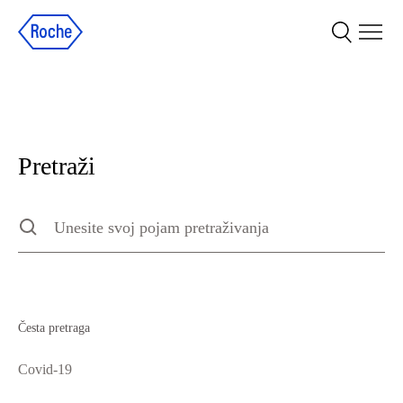
Pretraži
Pretraži
Type to search the site, press escape to clear
Česta pretraga
Covid-19