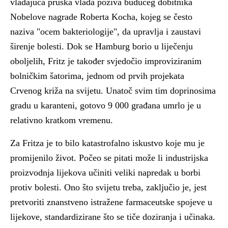
vladajuća pruska vlada poziva budućeg dobitnika
Nobelove nagrade Roberta Kocha, kojeg se često
naziva "ocem bakteriologije", da upravlja i zaustavi
širenje bolesti. Dok se Hamburg borio u liječenju
oboljelih, Fritz je također svjedočio improviziranim
bolničkim šatorima, jednom od prvih projekata
Crvenog križa na svijetu. Unatoč svim tim doprinosima
gradu u karanteni, gotovo 9 000 građana umrlo je u
relativno kratkom vremenu.
Za Fritza je to bilo katastrofalno iskustvo koje mu je
promijenilo život. Počeo se pitati može li industrijska
proizvodnja lijekova učiniti veliki napredak u borbi
protiv bolesti. Ono što svijetu treba, zaključio je, jest
pretvoriti znanstveno istražene farmaceutske spojeve u
lijekove, standardizirane što se tiče doziranja i učinaka.